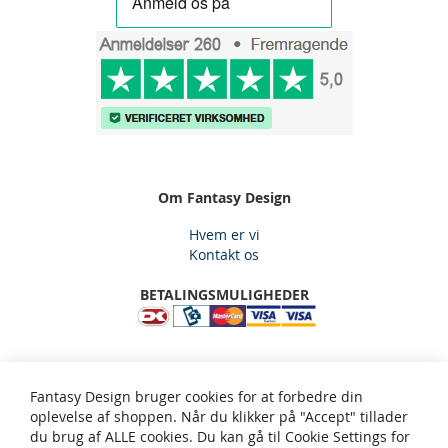
Om Fantasy Design
Hvem er vi
Kontakt os
BETALINGSMULIGHEDER
Fantasy Design, Gjelstensåsen 59, 3650 Ølstykke, Email:
Fantasy Design bruger cookies for at forbedre din
kundeservice@fantasy-design.dk - tlf: 5334 2565
oplevelse af shoppen. Når du klikker på "Accept" tillader
du brug af ALLE cookies. Du kan gå til Cookie Settings for