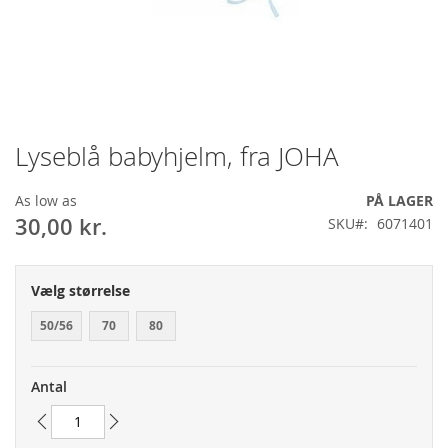
Lyseblå babyhjelm, fra JOHA
Gå
til
starten
As low as
PÅ LAGER
af
30,00 kr.
SKU
6071401
billedgalleriet
Vælg størrelse
50/56
70
80
Antal