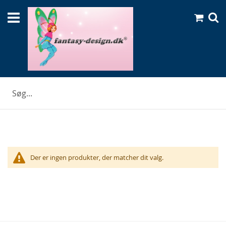
Skip
Min indk
to
Se
Content
Cars
Der er ingen produkter, der matcher dit valg.