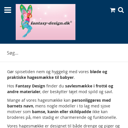
Skip
Min indk
to
Se
Content
Hagesmække i frotté med navn
Gør spisetiden nem og hyggelig med vores
bløde og
praktiske hagesmække til babyer
.
Hos
Fantasy Design
finder du
savlesmække i frotté og
andre materialer
, der beskytter tøjet mod spild og savl.
Mange af vores hagesmække kan
personliggøres med
barnets navn
, mens nogle modeller i to lag med sjove
motiver som
bamse, kanin eller skildpadde
ikke kan
broderes på, men stadig er charmerende og funktionelle.
Vores hagesmække er designet til både drenge og piger og