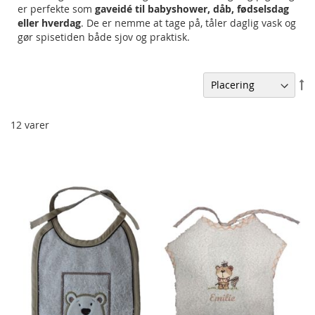
er perfekte som
gaveidé til babyshower, dåb, fødselsdag
eller hverdag
. De er nemme at tage på, tåler daglig vask og
gør spisetiden både sjov og praktisk.
Fa
or
12
varer