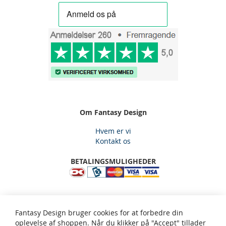
Om Fantasy Design
Hvem er vi
Kontakt os
BETALINGSMULIGHEDER
Fantasy Design, Gjelstensåsen 59, 3650 Ølstykke, Email:
Fantasy Design bruger cookies for at forbedre din
kundeservice@fantasy-design.dk - tlf: 5334 2565
oplevelse af shoppen. Når du klikker på "Accept" tillader