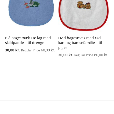
Blå hagesmæk i to lag med
Hvid hagesmæk med rød
skildpadde – til drenge
kant og bamsefamilie – til
piger
Special
30,00 kr.
60,00 kr.
Regular Price
Price
Special
30,00 kr.
60,00 kr.
Regular Price
Price