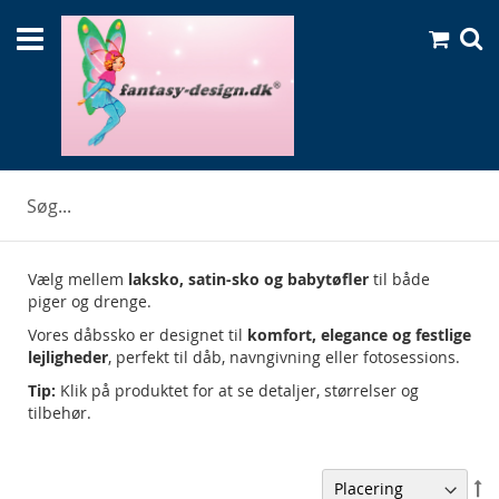
Skip
Min indk
to
Se
Content
Dåbssko til baby
Vælg mellem
laksko, satin-sko og babytøfler
til både
piger og drenge.
Vores dåbssko er designet til
komfort, elegance og festlige
lejligheder
, perfekt til dåb, navngivning eller fotosessions.
Tip:
Klik på produktet for at se detaljer, størrelser og
tilbehør.
Fa