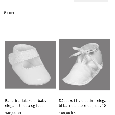
or
9
varer
Ballerina-laksko til baby –
Dåbssko i hvid satin – elegant
elegant til dåb og fest
til barnets store dag, str. 18
148,00 kr.
148,00 kr.