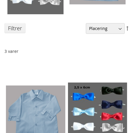
Filtrer
Fa
or
3
varer