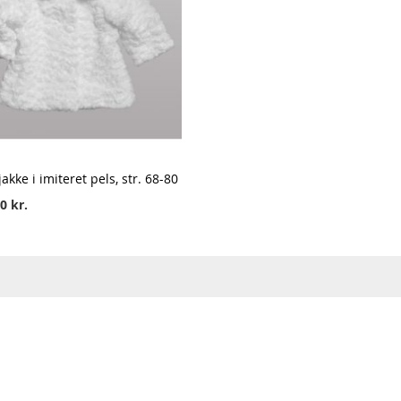
Trøje til farmors/mormors øjesten – personlig babytrøje med b
148,00 kr.
jakke i imiteret pels, str. 68-80
0 kr.