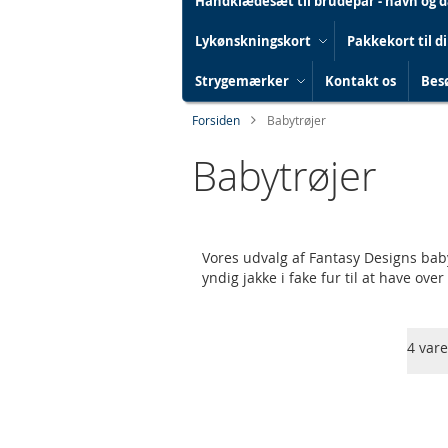
Håndklædesæt til brudepar - navn og 
Lykønskningskort
Pakkekort til d
Strygemærker
Kontakt os
Besø
Forsiden
Babytrøjer
Babytrøjer
Vores udvalg af Fantasy Designs baby 
yndig jakke i fake fur til at have ove
Skip
4
vare
to
product
list