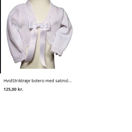
HvidStriktrøje bolero med satinsløjfe – elegant babytrøje, str. 68
125,00 kr.