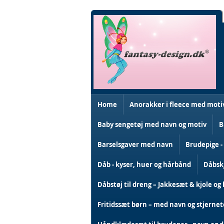
Skip
to
Content
Home
Anorakker i fleece med moti
Baby sengetøj med navn og motiv
B
Barselsgaver med navn
Brudepige -
Dåb - kyser, huer og hårbånd
Dåbskj
Dåbstøj til dreng – Jakkesæt & kjole og 
Fritidssæt børn – med navn og stjerne