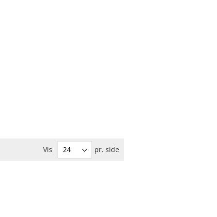
roderi
Vis
pr. side