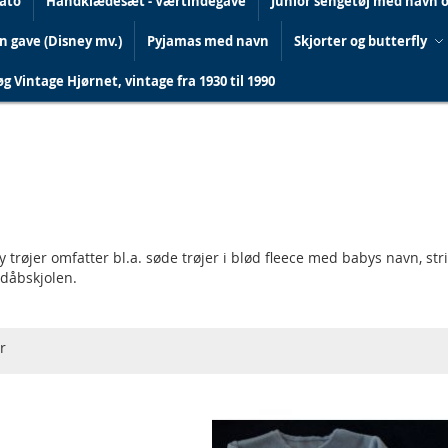
dato
Håndklædesæt - Værtindegave
Junior sengetøj med navn 
in gave (Disney mv.)
Pyjamas med navn
Skjorter og butterfly
g Vintage Hjørnet, vintage fra 1930 til 1990
trøjer omfatter bl.a. søde trøjer i blød fleece med babys navn, strik
r dåbskjolen.
r