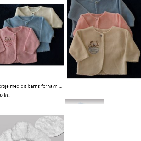
Babytroje med dit barns fornavn og lille bamse – personlig babytrøje
0 kr.