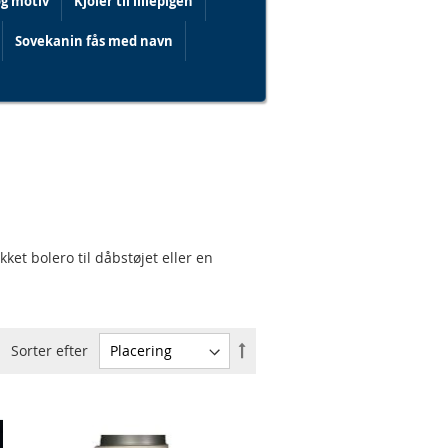
og motiv
Kjoler til lillepigen
Sovekanin fås med navn
ket bolero til dåbstøjet eller en
Faldende
Sorter efter
orden