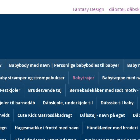
Fantasy Design – dåbstøj, dåbsk
v
Babybody med navn | Personlige babybodies til babyer
Baby 
aby strømper og strømpebukser
Babytrøjer
Babytæppe med nav
 Festkjoler
Brudesvende tøj
Børnebadekåber med sødt motiv - 
oler til barnedåb
Dåbskjole, underkjole til
Dåbssko til baby
hvidt
Cute Kids Matrosdåbsdragt
Dåbstøj - navn på eget
Dåb
tegn
Hagesmække i frotté med navn
Håndklæder med broderi