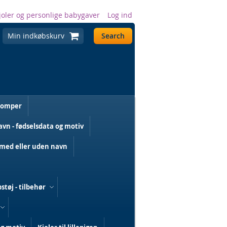
joler og personlige babygaver
Log ind
Min indkøbskurv
Search
romper
n - fødselsdata og motiv
med eller uden navn
støj - tilbehør