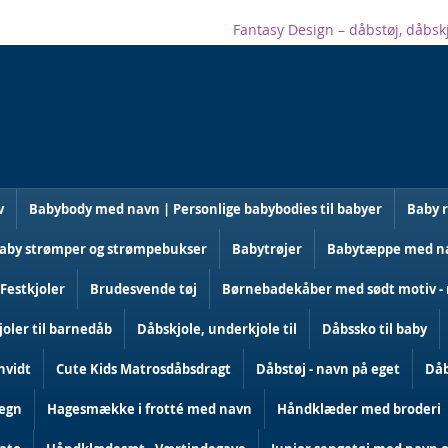
Fantasy Design – dåbstøj, dåbsk
v
Babybody med navn | Personlige babybodies til babyer
Baby 
aby strømper og strømpebukser
Babytrøjer
Babytæppe med nav
 Festkjoler
Brudesvende tøj
Børnebadekåber med sødt motiv - 
oler til barnedåb
Dåbskjole, underkjole til
Dåbssko til baby
hvidt
Cute Kids Matrosdåbsdragt
Dåbstøj - navn på eget
Dåb
tegn
Hagesmække i frotté med navn
Håndklæder med broderi