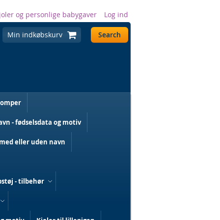
joler og personlige babygaver
Log ind
Min indkøbskurv
Search
romper
n - fødselsdata og motiv
med eller uden navn
støj - tilbehør