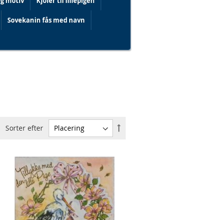
og motiv
Kjoler til lillepigen
Sovekanin fås med navn
Faldende
Sorter efter
orden