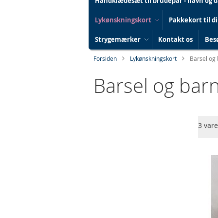
Håndklædesæt til brudepar - navn og 
Lykønskningskort
Pakkekort til d
Strygemærker
Kontakt os
Besø
Forsiden
Lykønskningskort
Barsel og
Barsel og bar
Skip
3
vare
to
product
list