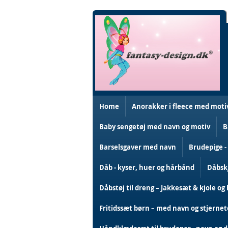
Skip
to
Content
Home
Anorakker i fleece med moti
Baby sengetøj med navn og motiv
B
Barselsgaver med navn
Brudepige -
Dåb - kyser, huer og hårbånd
Dåbskj
Dåbstøj til dreng – Jakkesæt & kjole og 
Fritidssæt børn – med navn og stjerne