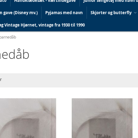
dato
Håndklædesæt - Værtindegave
Junior sengetøj med navn 
in gave (Disney mv.)
Pyjamas med navn
Skjorter og butterfly
g Vintage Hjørnet, vintage fra 1930 til 1990
 barnedåb
nedåb
r