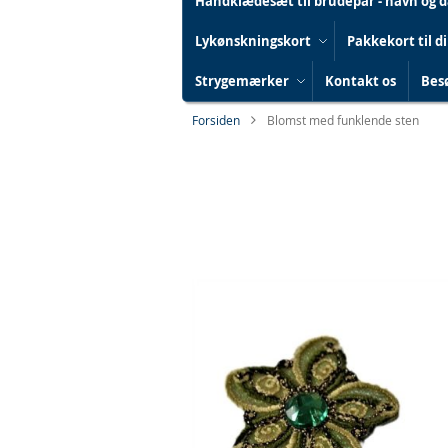
Håndklædesæt til brudepar - navn og 
Lykønskningskort
Pakkekort til d
Strygemærker
Kontakt os
Besø
Forsiden
Blomst med funklende sten
Gå
til
slutningen
af
billedgalleriet