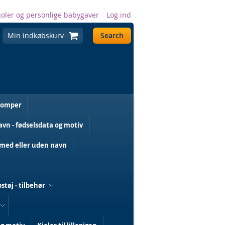
joler og personlige babygaver
Log ind
Min indkøbskurv
Search
romper
n - fødselsdata og motiv
med eller uden navn
støj - tilbehør