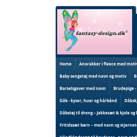
Skip
to
Content
Home
Anorakker i fleece med moti
Baby sengetøj med navn og motiv
B
Barselsgaver med navn
Brudepige -
Dåb - kyser, huer og hårbånd
Dåbskj
Dåbstøj til dreng – Jakkesæt & kjole og 
Fritidssæt børn – med navn og stjerne