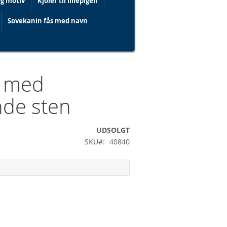
og motiv
Kjoler til lillepigen
Sovekanin fås med navn
t med
nde sten
.
UDSOLGT
SKU
40840