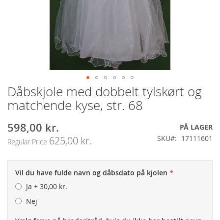
Dåbskjole med dobbelt tylskørt og
Gå
til
matchende kyse, str. 68
starten
af
598,00 kr.
Special
PÅ LAGER
billedgalleriet
Price
SKU
17111601
625,00 kr.
Regular Price
Vil du have fulde navn og dåbsdato på kjolen
Ja
+
30,00 kr.
Nej