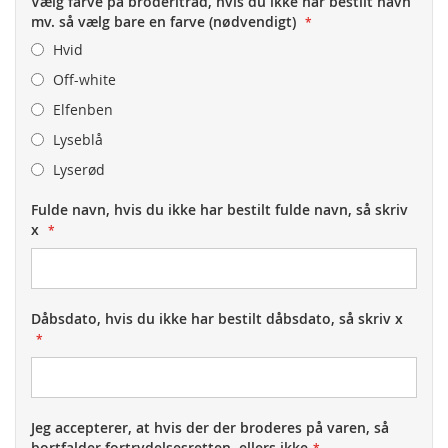
Vælg farve på broderitråd, hvis du ikke har bestilt navn
mv. så vælg bare en farve (nødvendigt)
Hvid
Off-white
Elfenben
Lyseblå
Lyserød
Fulde navn, hvis du ikke har bestilt fulde navn, så skriv
x
Dåbsdato, hvis du ikke har bestilt dåbsdato, så skriv x
Jeg accepterer, at hvis der der broderes på varen, så
bortfalder fortrydelsesretten, ellers ikke