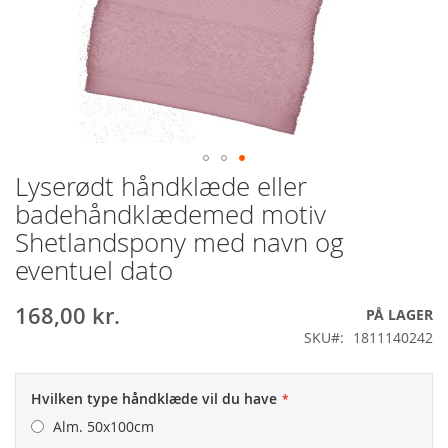
Lyserødt håndklæde eller
Gå
til
badehåndklædemed motiv
starten
Shetlandspony med navn og
af
billedgalleriet
eventuel dato
168,00 kr.
PÅ LAGER
SKU
1811140242
Hvilken type håndklæde vil du have
Alm. 50x100cm