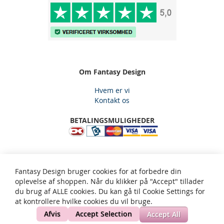
Om Fantasy Design
Hvem er vi
Kontakt os
BETALINGSMULIGHEDER
Fantasy Design, Gjelstensåsen 59, 3650 Ølstykke, Email:
Fantasy Design bruger cookies for at forbedre din
kundeservice@fantasy-design.dk - tlf: 5334 2565
oplevelse af shoppen. Når du klikker på "Accept" tillader
du brug af ALLE cookies. Du kan gå til Cookie Settings for
at kontrollere hvilke cookies du vil bruge.
Privatliv og cookie politik
Søgeord
Avanceret søgning
Ordrer og returneringer
Kontakt os
Site Map
Afvis
Accept Selection
Accept All