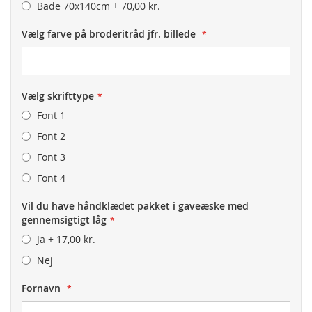
Bade 70x140cm
+
70,00 kr.
Vælg farve på broderitråd jfr. billede
Vælg skrifttype
Font 1
Font 2
Font 3
Font 4
Vil du have håndklædet pakket i gaveæske med
gennemsigtigt låg
Ja
+
17,00 kr.
Nej
Fornavn