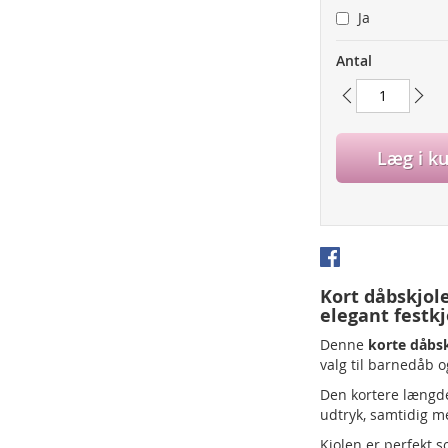
Ja
Antal
Læg i k
Kort dåbskjole 
elegant festkj
Denne
korte dåbsk
valg til barnedåb og
Den kortere længde
udtryk, samtidig me
Kjolen er perfekt