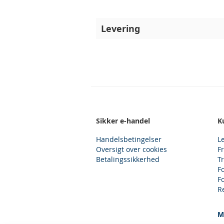
Levering
Sikker e-handel
K
Handelsbetingelser
L
Oversigt over cookies
F
Betalingssikkerhed
T
F
F
R
M