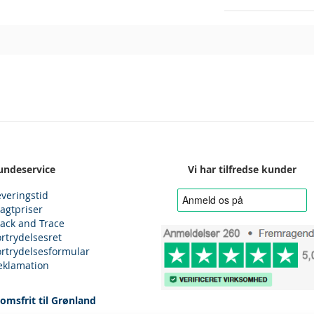
undeservice
Vi har tilfredse kunder
everingstid
ragtpriser
rack and Trace
ortrydelsesret
ortrydelsesformular
eklamation
omsfrit til Grønland