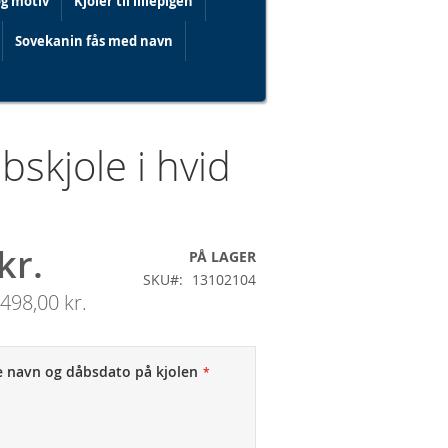
og motiv
Kjoler til lillepigen
Sovekanin fås med navn
bskjole i hvid
kr.
PÅ LAGER
SKU
13102104
498,00 kr.
de navn og dåbsdato på kjolen