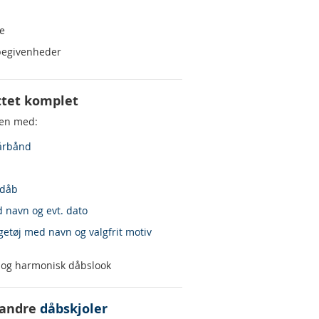
e
e begivenheder
ttet komplet
len med:
årbånd
 dåb
 navn og evt. dato
getøj med navn og valgfrit motiv
t og harmonisk dåbslook
 andre
dåbskjoler