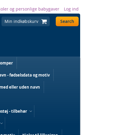
joler og personlige babygaver
Log ind
Min indkøbskurv
Search
romper
n - fødselsdata og motiv
med eller uden navn
støj - tilbehør