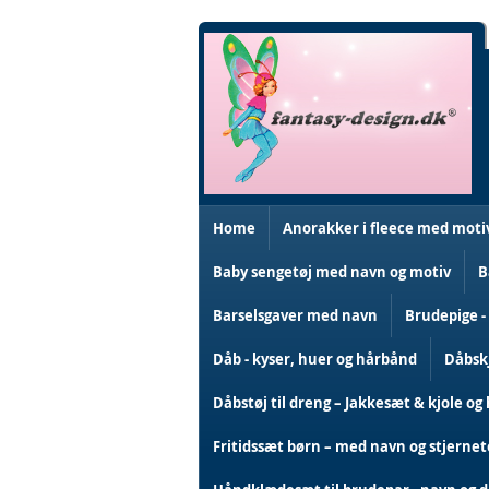
Skip
to
Content
Home
Anorakker i fleece med moti
Baby sengetøj med navn og motiv
B
Barselsgaver med navn
Brudepige -
Dåb - kyser, huer og hårbånd
Dåbskj
Dåbstøj til dreng – Jakkesæt & kjole og 
Fritidssæt børn – med navn og stjerne