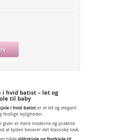
urv
i hvid batist – let og
ole til baby
jole i hvid batist
er et let og elegant
 festlige lejligheder.
 giver et mere moderne og praktisk
d at kjolen bevarer det klassiske look.
 som både
dåbskjole og festkjole til