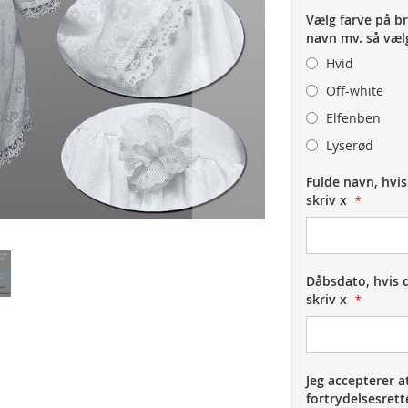
Vælg farve på br
navn mv. så væl
Hvid
Off-white
Elfenben
Lyserød
Fulde navn, hvis
skriv x
Dåbsdato, hvis d
skriv x
Jeg accepterer a
fortrydelsesrett