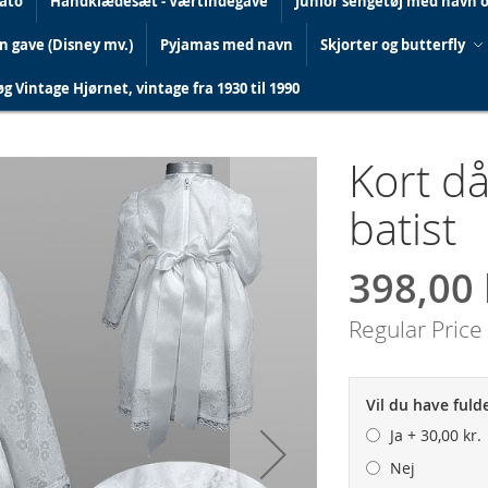
dato
Håndklædesæt - Værtindegave
Junior sengetøj med navn 
in gave (Disney mv.)
Pyjamas med navn
Skjorter og butterfly
g Vintage Hjørnet, vintage fra 1930 til 1990
Kort då
batist
398,00 
Special
Price
Regular Price
Vil du have ful
Ja
+
30,00 kr.
Nej