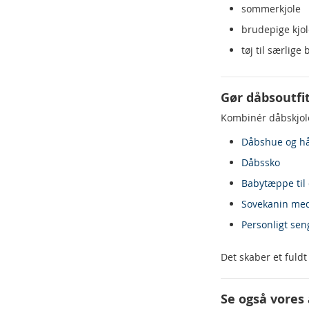
sommerkjole
brudepige kjol
tøj til særlig
Gør dåbsoutfi
Kombinér dåbskjo
Dåbshue og h
Dåbssko
Babytæppe til
Sovekanin med
Personligt sen
Det skaber et fuld
Se også vores