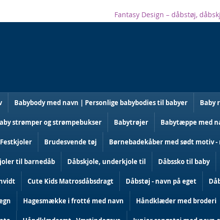
Fantasy Design – dåbstøj, dåbsk
v
Babybody med navn | Personlige babybodies til babyer
Baby 
aby strømper og strømpebukser
Babytrøjer
Babytæppe med nav
 Festkjoler
Brudesvende tøj
Børnebadekåber med sødt motiv - 
oler til barnedåb
Dåbskjole, underkjole til
Dåbssko til baby
hvidt
Cute Kids Matrosdåbsdragt
Dåbstøj - navn på eget
Dåb
tegn
Hagesmække i frotté med navn
Håndklæder med broderi