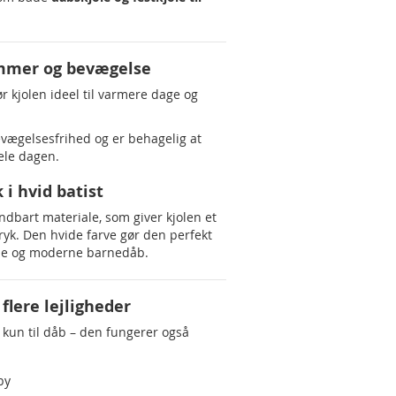
ommer og bevægelse
r kjolen ideel til varmere dage og
vægelsesfrihed og er behagelig at
le dagen.
 i hvid batist
 åndbart materiale, som giver kjolen et
tryk. Den hvide farve gør den perfekt
elle og moderne barnedåb.
 flere lejligheder
 kun til dåb – den fungerer også
by