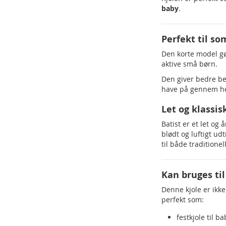
baby
.
Perfekt til s
Den korte model gø
aktive små børn.
Den giver bedre be
have på gennem he
Let og klassisk
Batist er et let og
blødt og luftigt ud
til både tradition
Kan bruges til
Denne kjole er ikke
perfekt som:
festkjole til ba