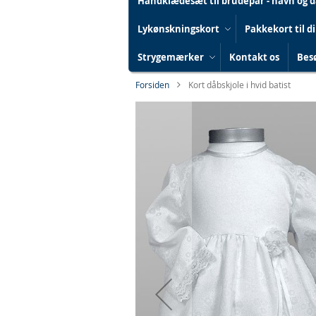
Håndklædesæt til brudepar - navn og 
Lykønskningskort
Pakkekort til d
Strygemærker
Kontakt os
Besø
Forsiden
Kort dåbskjole i hvid batist
Gå
til
slutningen
af
billedgalleriet