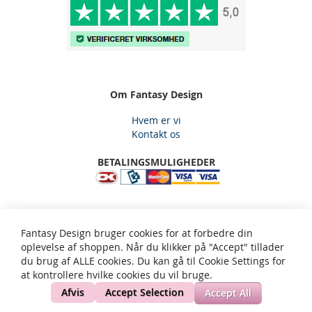
Om Fantasy Design
Hvem er vi
Kontakt os
BETALINGSMULIGHEDER
Fantasy Design, Gjelstensåsen 59, 3650 Ølstykke, Email:
Fantasy Design bruger cookies for at forbedre din
kundeservice@fantasy-design.dk - tlf: 5334 2565
oplevelse af shoppen. Når du klikker på "Accept" tillader
du brug af ALLE cookies. Du kan gå til Cookie Settings for
at kontrollere hvilke cookies du vil bruge.
Privatliv og cookie politik
Søgeord
Avanceret søgning
Ordrer og returneringer
Kontakt os
Site Map
Afvis
Accept Selection
Accept All
Copyright © 2002-present Fantasy Design. All rights reserved.