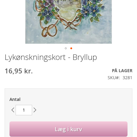
Lykønskningskort - Bryllup
Gå
til
starten
16,95 kr.
PÅ LAGER
af
SKU
3281
billedgalleriet
Antal
Læg i kurv