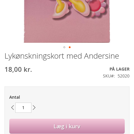
Lykønskningskort med Andersine
Gå
til
starten
18,00 kr.
PÅ LAGER
af
SKU
52020
billedgalleriet
Antal
Læg i kurv