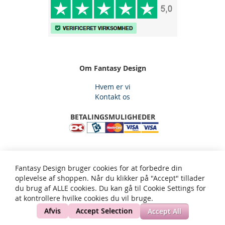
Om Fantasy Design
Hvem er vi
Kontakt os
BETALINGSMULIGHEDER
Fantasy Design, Gjelstensåsen 59, 3650 Ølstykke, Email:
Fantasy Design bruger cookies for at forbedre din
kundeservice@fantasy-design.dk - tlf: 5334 2565
oplevelse af shoppen. Når du klikker på "Accept" tillader
du brug af ALLE cookies. Du kan gå til Cookie Settings for
at kontrollere hvilke cookies du vil bruge.
Privatliv og cookie politik
Søgeord
Avanceret søgning
Ordrer og returneringer
Kontakt os
Site Map
Afvis
Accept Selection
Accept All
Copyright © 2002-present Fantasy Design. All rights reserved.