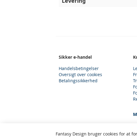
Levering
Sikker e-handel
K
Handelsbetingelser
L
Oversigt over cookies
F
Betalingssikkerhed
T
F
F
R
M
Fantasy Design bruger cookies for at fo
Fantasy Design, Gjelstensåsen 59, 365