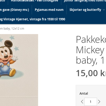
dato
Håndklædesæt - Værtindegave
Junior sengetøj med navn 
in gave (Disney mv.)
Pyjamas med navn
Skjorter og butterfly
g Vintage Hjørnet, vintage fra 1930 til 1990
om baby, 12x12 cm
Pakkek
Mickey
baby, 
15,00 k
Antal