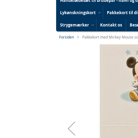
Håndklædesæt til brudepar - navn og 
Lykønskningskort
Pakkekort til d
Strygemærker
Kontakt os
Besø
Forsiden
Pakkekort med Mickey Mouse s
Gå
til
slutningen
af
billedgalleriet