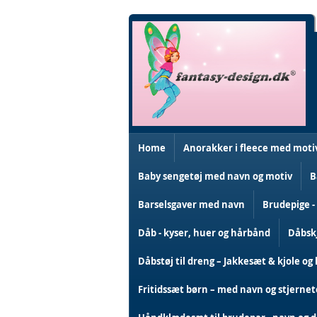
Skip
to
Content
Home
Anorakker i fleece med moti
Baby sengetøj med navn og motiv
B
Barselsgaver med navn
Brudepige -
Dåb - kyser, huer og hårbånd
Dåbskj
Dåbstøj til dreng – Jakkesæt & kjole og 
Fritidssæt børn – med navn og stjerne