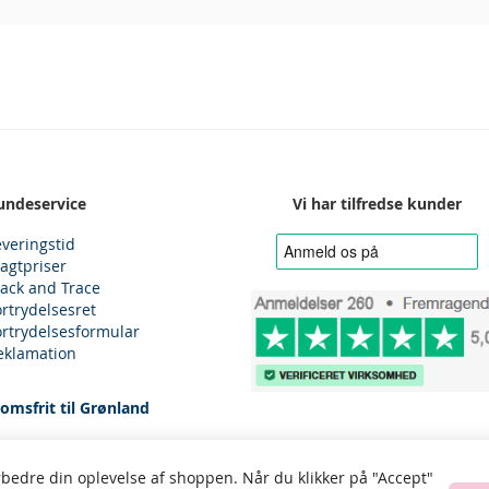
undeservice
Vi har tilfredse kunder
everingstid
ragtpriser
rack and Trace
ortrydelsesret
ortrydelsesformular
eklamation
omsfrit til Grønland
rbedre din oplevelse af shoppen. Når du klikker på "Accept"
0 Ølstykke, Email: kundeservice@fantasy-design.dk - tlf: 5334 2565