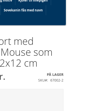
og motiv
Kjoler til lillepigen
Sovekanin fås med navn
ort med
 Mouse som
12x12 cm
r.
PÅ LAGER
SKU
67002-2