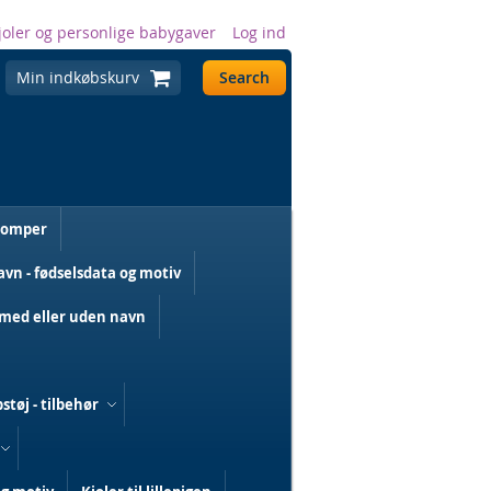
joler og personlige babygaver
Log ind
Min indkøbskurv
Search
romper
n - fødselsdata og motiv
med eller uden navn
støj - tilbehør