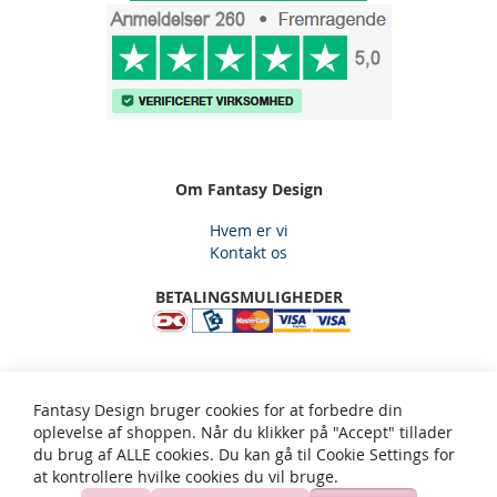
Om Fantasy Design
Hvem er vi
Kontakt os
BETALINGSMULIGHEDER
Fantasy Design, Gjelstensåsen 59, 3650 Ølstykke, Email:
Fantasy Design bruger cookies for at forbedre din
kundeservice@fantasy-design.dk - tlf: 5334 2565
oplevelse af shoppen. Når du klikker på "Accept" tillader
du brug af ALLE cookies. Du kan gå til Cookie Settings for
at kontrollere hvilke cookies du vil bruge.
Privatliv og cookie politik
Søgeord
Avanceret søgning