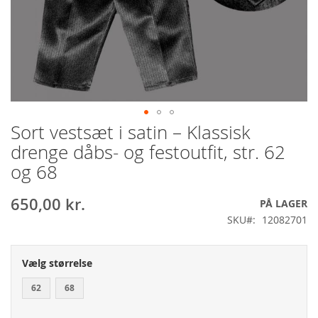
Sort vestsæt i satin – Klassisk
Gå
til
drenge dåbs‑ og festoutfit, str. 62
starten
og 68
af
billedgalleriet
650,00 kr.
PÅ LAGER
SKU
12082701
Vælg størrelse
62
68