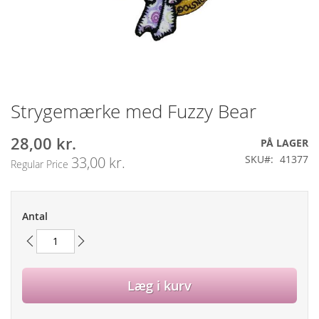
Strygemærke med Fuzzy Bear
Gå
til
starten
28,00 kr.
Special
PÅ LAGER
af
Price
SKU
41377
33,00 kr.
Regular Price
billedgalleriet
Antal
Læg i kurv