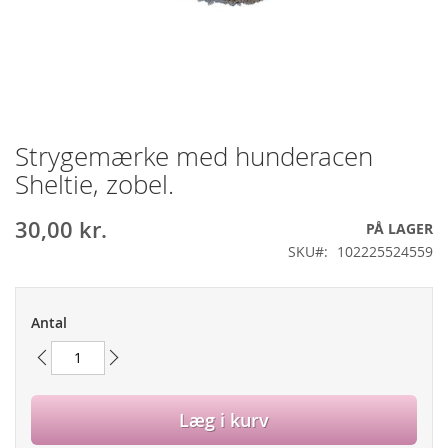
Strygemærke med hunderacen
Gå
til
Sheltie, zobel.
starten
af
30,00 kr.
PÅ LAGER
billedgalleriet
SKU
102225524559
Antal
Læg i kurv