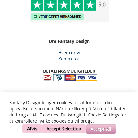
Om Fantasy Design
Hvem er vi
Kontakt os
BETALINGSMULIGHEDER
Fantasy Design, Gjelstensåsen 59, 3650 Ølstykke, Email:
Fantasy Design bruger cookies for at forbedre din
kundeservice@fantasy-design.dk - tlf: 5334 2565
oplevelse af shoppen. Når du klikker på "Accept" tillader
du brug af ALLE cookies. Du kan gå til Cookie Settings for
at kontrollere hvilke cookies du vil bruge.
Privatliv og cookie politik
Søgeord
Avanceret søgning
Ordrer og returneringer
Kontakt os
Site Map
Afvis
Accept Selection
Accept All
Copyright © 2002-present Fantasy Design. All rights reserved.