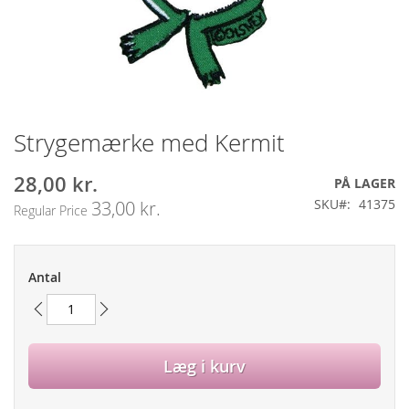
Strygemærke med Kermit
Gå
til
starten
28,00 kr.
Special
PÅ LAGER
af
Price
SKU
41375
33,00 kr.
Regular Price
billedgalleriet
Antal
Læg i kurv